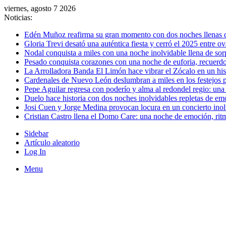
viernes, agosto 7 2026
Noticias:
Edén Muñoz reafirma su gran momento con dos noches llenas 
Gloria Trevi desató una auténtica fiesta y cerró el 2025 entre 
Nodal conquista a miles con una noche inolvidable llena de so
Pesado conquista corazones con una noche de euforia, recuerdo
La Arrolladora Banda El Limón hace vibrar el Zócalo en un his
Cardenales de Nuevo León deslumbran a miles en los festejos p
Pepe Aguilar regresa con poderío y alma al redondel regio: una
Duelo hace historia con dos noches inolvidables repletas de em
Josi Cuen y Jorge Medina provocan locura en un concierto inolv
Cristian Castro llena el Domo Care: una noche de emoción, rit
Sidebar
Artículo aleatorio
Log In
Menu