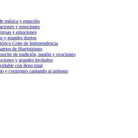
de música y emoción
ovaciones y emociones
rpresas y emociones
s y grandes duetos
tórico Grito de Independencia
atrios de Huejotzingo
 noche de tradición, pasión y ovaciones
ociones y grandes invitados
idable con lleno total
mo y corazones cantando al unísono