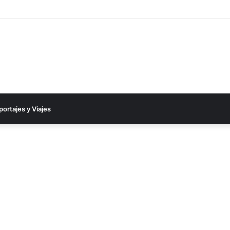
ó una auténtica fiesta y cerró el 2025 entre ovaciones y emociones
portajes y Viajes