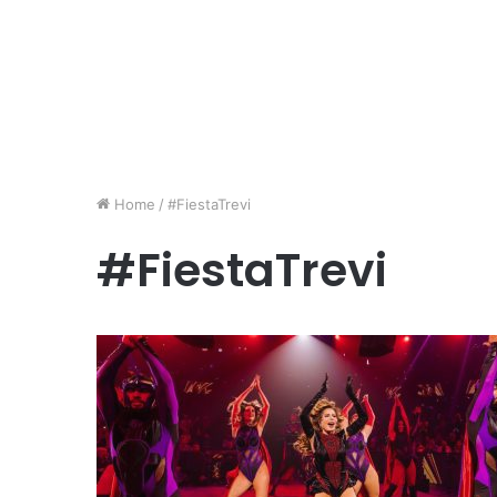
Home
/
#FiestaTrevi
#FiestaTrevi