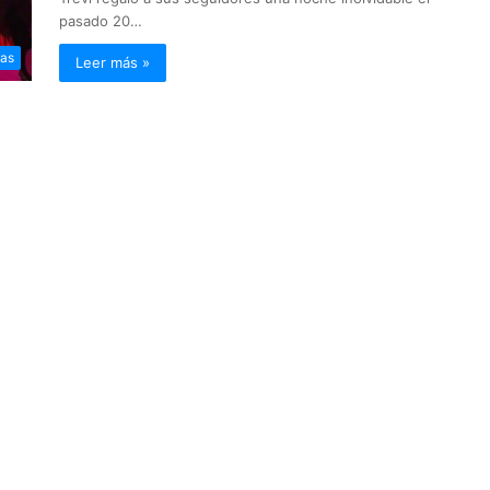
pasado 20…
ias
Leer más »