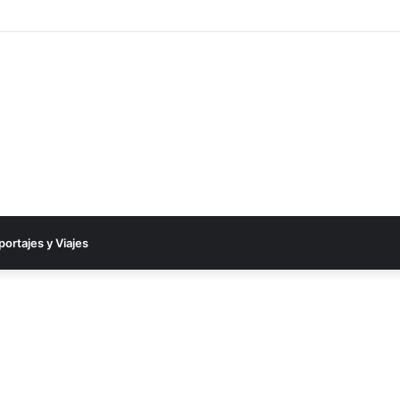
una auténtica fiesta y cerró el 2025 entre ovaciones y emociones
portajes y Viajes