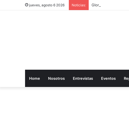
Gloria Trevi desató 
jueves, agosto 6 2026
Noticias:
Home
Nosotros
Entrevistas
Eventos
Re