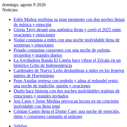
domingo, agosto 9 2026
Noticias:
Edén Muñoz reafirma su gran momento con dos noches llenas
de música y emoción
Gloria Trevi desató una auténtica fiesta y cerró el 2025 entre
ovaciones y emociones
Nodal conquista a miles con una noche inolvidable llena de
sorpresas y emociones
Pesado conquista corazones con una noche de euforia,
recuerdos y grandes duetos
La Arrolladora Banda El Limón hace vibrar el Zócalo en un
histórico Grito de Independencia
Cardenales de Nuevo León deslumbran a miles en los festejos
patrios de Huejotzingo
Pepe Aguilar regresa con poderío y alma al redondel regio:
una noche de tradición, pasión y ovaciones
Duelo hace historia con dos noches inolvidables repletas de
emociones y grandes invitados
Josi Cuen y Jorge Medina provocan locura en un concierto
inolvidable con lleno total
Cristian Castro llena el Domo Care: una noche de emoción,
ritmo y corazones cantando al unísono
Sidebar