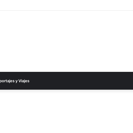
 una auténtica fiesta y cerró el 2025 entre ovaciones y emociones
portajes y Viajes