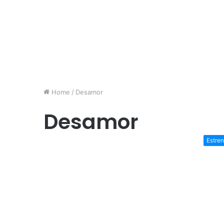
Home
/
Desamor
Desamor
Estre