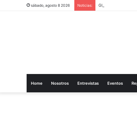
Gloria Trevi desató
sábado, agosto 8 2026
Noticias:
Home
Nosotros
Entrevistas
Eventos
Re