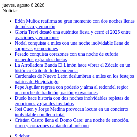
jueves, agosto 6 2026
Noticias:
Edén Muñoz reafirma su gran momento con dos noches llenas
de música y emoción
Gloria Trevi desató una auténtica fiesta y cerró el 2025 entre
ovaciones y emociones
Nodal conquista a miles con una noche inolvidable llena de
sorpresas y emociones
Pesado conquista corazones con una noche de euforia,
recuerdos y grandes duetos
La Arrolladora Banda El Limón hace vibrar el Zócalo en un
histórico Grito de Independencia
Cardenales de Nuevo León deslumbran a miles en los festejos
patrios de Huejotzingo
Pepe Aguilar regresa con poderío y alma al redondel regio:
una noche de tradición, pasión y ovaciones
Duelo hace historia con dos noches inolvidables repletas de
emociones y grandes invitados
Josi Cuen y Jorge Medina provocan locura en un concierto
inolvidable con lleno total
Cristian Castro llena el Domo Care: una noche de emoción,
ritmo y corazones cantando al unísono
Sidebar