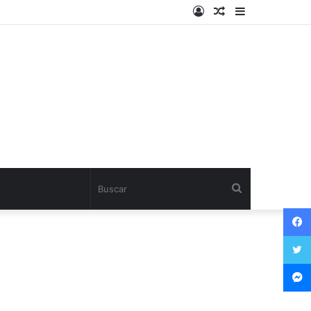
Log
Artículo
Sidebar
In
aleatorio
Buscar