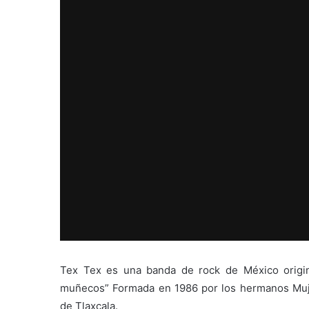
Tex Tex es una banda de rock de México origin
muñecos” Formada en 1986 por los hermanos Mujic
de Tlaxcala.