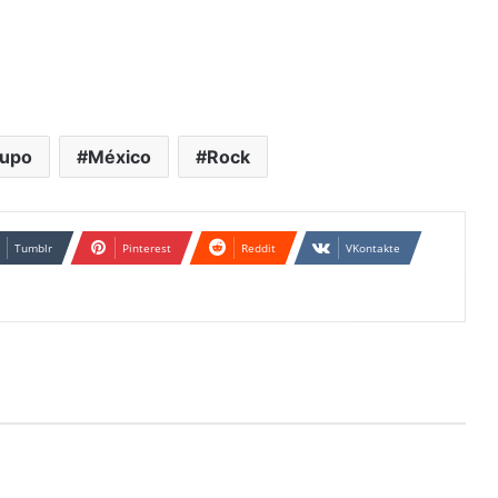
upo
México
Rock
Tumblr
Pinterest
Reddit
VKontakte