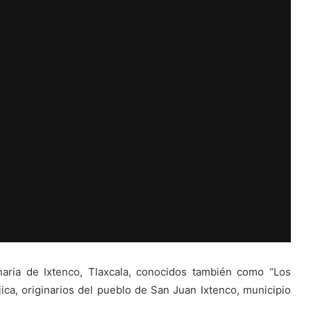
aria de Ixtenco, Tlaxcala, conocidos también como “Los
a, originarios del pueblo de San Juan Ixtenco, municipio