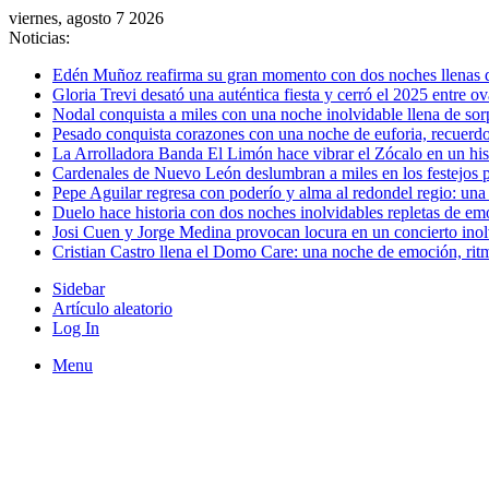
viernes, agosto 7 2026
Noticias:
Edén Muñoz reafirma su gran momento con dos noches llenas 
Gloria Trevi desató una auténtica fiesta y cerró el 2025 entre 
Nodal conquista a miles con una noche inolvidable llena de so
Pesado conquista corazones con una noche de euforia, recuerdo
La Arrolladora Banda El Limón hace vibrar el Zócalo en un his
Cardenales de Nuevo León deslumbran a miles en los festejos p
Pepe Aguilar regresa con poderío y alma al redondel regio: una
Duelo hace historia con dos noches inolvidables repletas de em
Josi Cuen y Jorge Medina provocan locura en un concierto inolv
Cristian Castro llena el Domo Care: una noche de emoción, rit
Sidebar
Artículo aleatorio
Log In
Menu