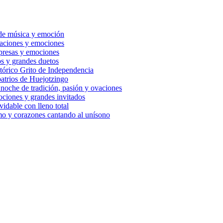
de música y emoción
ovaciones y emociones
rpresas y emociones
s y grandes duetos
tórico Grito de Independencia
atrios de Huejotzingo
 noche de tradición, pasión y ovaciones
ociones y grandes invitados
idable con lleno total
mo y corazones cantando al unísono