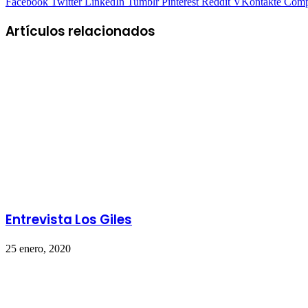
Facebook
Twitter
LinkedIn
Tumblr
Pinterest
Reddit
VKontakte
Compa
Artículos relacionados
Entrevista Los Giles
25 enero, 2020