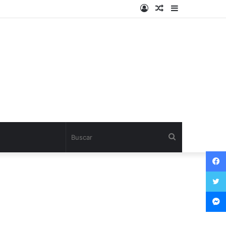
Log
Artículo
Sidebar
In
aleatorio
Buscar