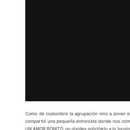
Como de costumbre la agrupación vino a poner el
compartió una pequeña entrevista donde nos com
UN AMOR BONITO. no olvides solicitarlo a tu locutor