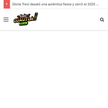
Gloria Trevi desató una auténtica fiesta y cerró el 2025 entre ovaciones y emociones
Menu
B